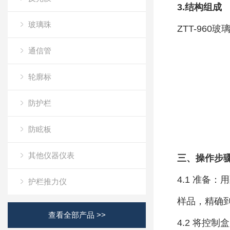
3.结构组成
玻璃珠
ZTT-96
通信管
轮廓标
防护栏
防眩板
其他仪器仪表
三、
操作步
4.1 准备
护栏推力仪
样品，精确到0
查看全部产品 >>
4.2 将控