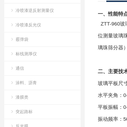
冷喷漆逆反射测量仪
一、性能特
ZTT-96
冷喷漆反光仪
位测量玻璃珠
霰弹袋
璃珠筛分器）
标线测厚仪
通信
二、
主要技
涂料、沥青
玻璃平板尺寸：
水平夹角：0-
漆膜类
平板振幅：0-
突起路标
振动频率：50
反光膜