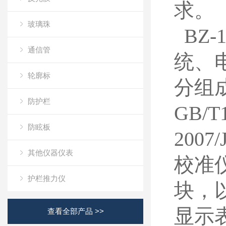
求。
玻璃珠
BZ-1
通信管
统、
轮廓标
分组
防护栏
GB/T1
防眩板
200
7/
其他仪器仪表
校准
护栏推力仪
块，
显示
查看全部产品 >>