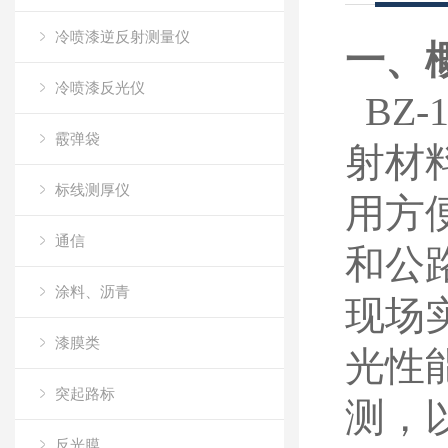
冷喷漆逆反射测量仪
一、
冷喷漆反光仪
BZ
霰弹袋
射材
标线测厚仪
用方
通信
和公
涂料、沥青
现场
漆膜类
光性
突起路标
测，
反光膜