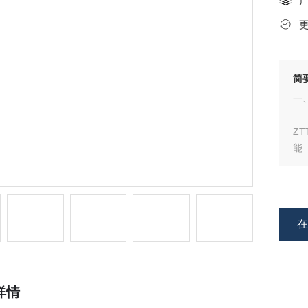
简
一
Z
能
器
标
能
志
详情