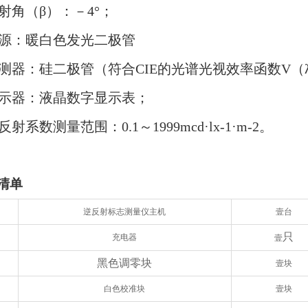
射角（β）：－4°；
光源：暖白色发光二极管
探测器：硅二极管（符合CIE的光谱光视效率函数V（
显示器：液晶数字显示表；
反射系数测量范围：0.1～1999mcd·lx-1·m-2。
清单
逆反射标志测量仪
主机
壹台
只
充电器
壹
黑色调零块
壹块
白色校准块
壹块