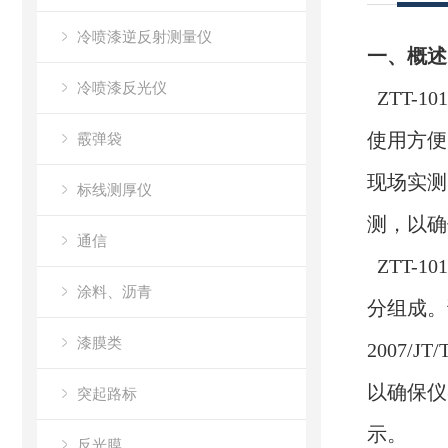
冷喷漆逆反射测量仪
一、
概述
冷喷漆反光仪
ZTT-
使用方便
霰弹袋
现场实测
标线测厚仪
测，以确
通信
ZTT
-1
涂料、沥青
分组成。
漆膜类
200
7/
JT/
以确保仪
突起路标
示
。
反光膜