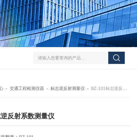
J-50/100型漆膜落锤冲击测试仪交通U型板
ZTT-970C通信管道静摩擦
心
-
交通工程检测仪器
-
标志逆反射测量仪
-
BZ-101标志逆反射系数测量仪
志逆反射系数测量仪