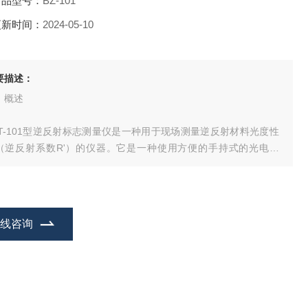
产品型号：
BZ-101
更新时间：
2024-05-10
要描述：
、概述
TT-101型逆反射标志测量仪是一种用于现场测量逆反射材料光度性
（逆反射系数R'）的仪器。它是一种使用方便的手持式的光电仪
，也可用于交通安全管理和公路、铁路、航空等有关部门对逆反射
志等进行现场实测，也可用于对货车类机动车车身反光标识反光性
的测量，用于对生产逆反射材料反光质量的监测，以确保逆反射标
材料达到有关标准规定的要求。
在线咨询