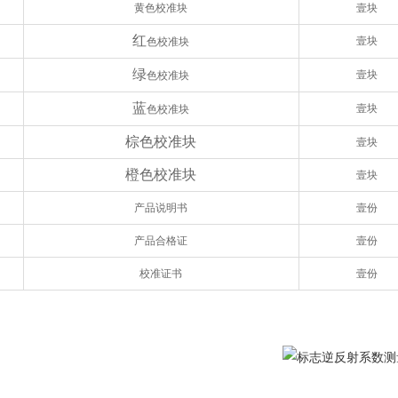
黄色校准块
壹块
红
壹块
色校准块
绿
壹块
色校准块
蓝
壹块
色校准块
棕色校准块
壹块
橙色校准块
壹块
产品说明书
壹份
产品合格证
壹份
校准证书
壹份