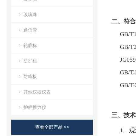
玻璃珠
二、
符合
通信管
GB/
轮廓标
GB/
JG0
防护栏
GB/
防眩板
GB/T
其他仪器仪表
护栏推力仪
三、技术
查看全部产品 >>
1．观