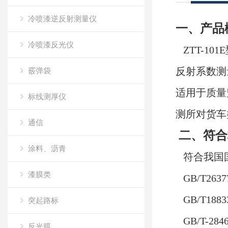
冷喷漆逆反射测量仪
一、产品
冷喷漆反光仪
ZTT-
反射系数测
霰弹袋
适用于质量
标线测厚仪
测所对货车
通信
二、符合
涂料、沥青
符合我国
漆膜类
GB/T263
GB/T188
突起路标
GB/T-2
反光膜