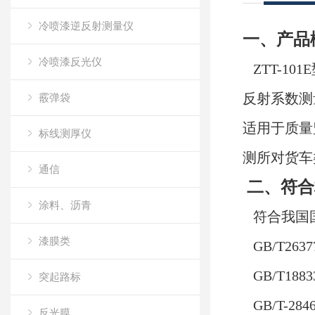
冷喷漆逆反射测量仪
一、产品
冷喷漆反光仪
ZTT-
反射系数测
霰弹袋
适用于质量
标线测厚仪
测所对货车
通信
二、符合
涂料、沥青
符合我国
漆膜类
GB/T263
GB/T188
突起路标
GB/T-2
反光膜