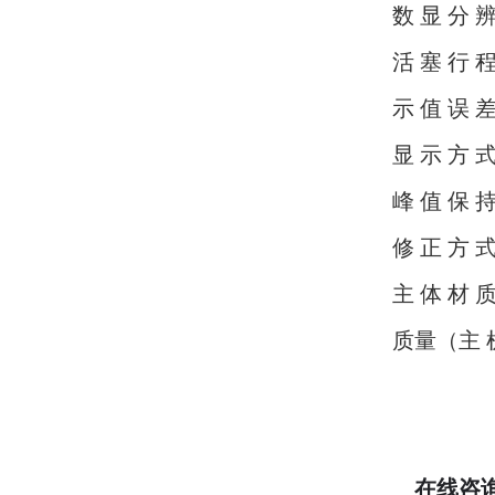
数 显 分 辨 
活 塞 行
示 值 误
显 示 
峰 值 
修 正 方
主 体 
质量（主 
在线咨