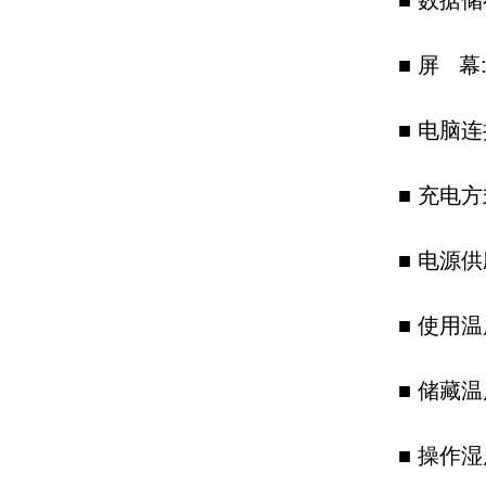
■
数据储存
■
屏 幕: 
■
电脑连
■
充电方式:
■
电源供应
■
使用温度 
■
储藏温度 
■
操作湿度