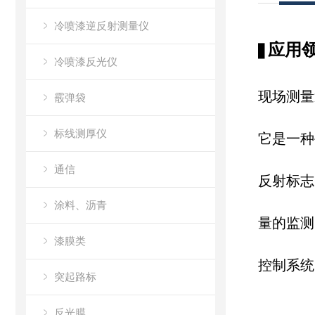
冷喷漆逆反射测量仪
应用
▋
冷喷漆反光仪
现场测量
霰弹袋
标线测厚仪
它是一种
通信
反射标志
涂料、沥青
量的监测
漆膜类
控制系统
突起路标
反光膜