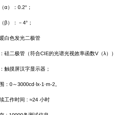
α）：0.2°；
（β）：－4°；
暖白色发光二极管
：硅二极管（符合CIE的光谱光视效率函数V（λ）
：触摸屏汉字显示器；
：0～3000cd·lx-1·m-2。
工作时间 : ≈24 小时