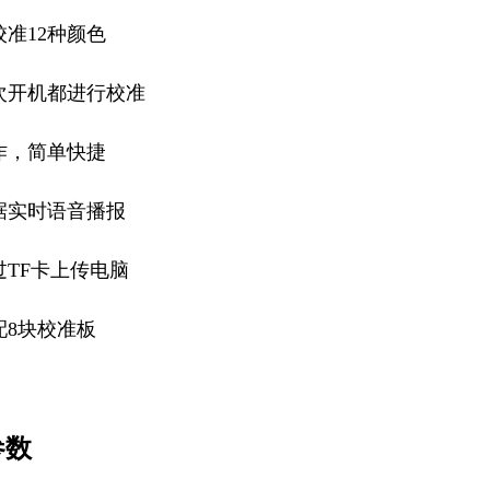
准12种颜色
次开机都进行校准
作，简单快捷
据实时语音播报
过TF卡上传电脑
配8块校准板
参数