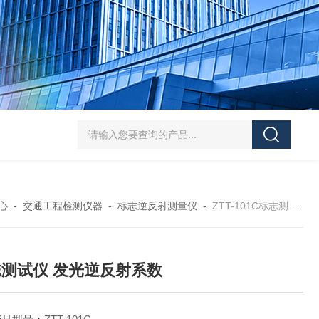
J-50/100型漆膜落锤冲击测试仪交通U型板
ZTT-970C通信管道静摩擦
心
-
交通工程检测仪器
-
标志逆反射测量仪
-
ZTT-101C标志测试仪 发光逆反射系数
测试仪 发光逆反射系数