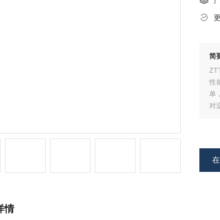
简
Z
性
单
对
识
标
详情