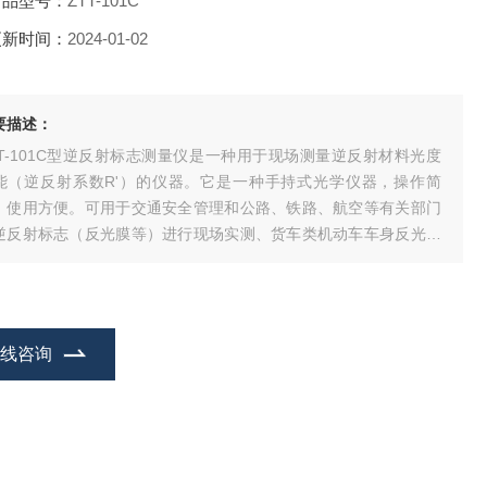
产品型号：
ZTT-101C
更新时间：
2024-01-02
要描述：
TT-101C型逆反射标志测量仪是一种用于现场测量逆反射材料光度
能（逆反射系数R'）的仪器。它是一种手持式光学仪器，操作简
，使用方便。可用于交通安全管理和公路、铁路、航空等有关部门
逆反射标志（反光膜等）进行现场实测、货车类机动车车身反光标
反光性能的测量、生产逆反射材料反光质量的监测，以确保逆反射
志材料达到有关标准规定的要求。
在线咨询