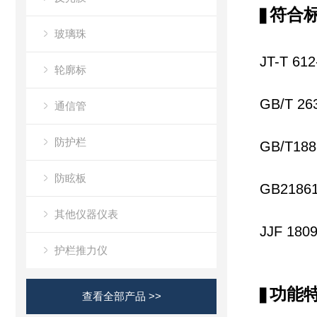
符合
▋
玻璃珠
JT-T 
轮廓标
GB/T 
通信管
防护栏
GB/T1
防眩板
GB218
其他仪器仪表
JJF 1
护栏推力仪
功能
▋
查看全部产品 >>