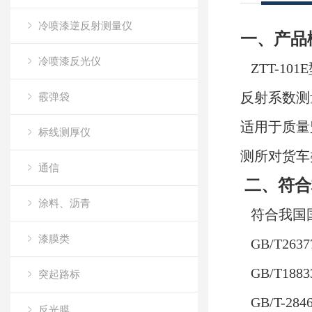
冷喷漆逆反射测量仪
一、产品
冷喷漆反光仪
ZTT-
反射系数测
霰弹袋
适用于质量
标线测厚仪
测所对货车
通信
二、符合
涂料、沥青
符合我国
漆膜类
GB/T263
GB/T188
突起路标
GB/T-2
反光膜