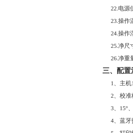
22.电
23.操作
24.操
25.净尺
26.净重
三、配置
1、主机
2、校
3、15°
4、蓝