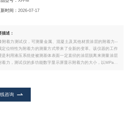
产品型号：
XH-M
更新时间：
2026-07-17
要描述：
漆附着力测试仪，可测量金属、混凝土及其他材质涂层的附着力--
我定位特性为附着力的测量方式带来了全新的变革。该仪器的工作
理是利用液压系统使被测基体表面一定直径的涂层脱离来测量涂层
附着力，测试仪的多功能数字显示屏显示附着力的大小，以MPa或
N为单位显示。该产品依据及国家相关标准设计制造，，性能稳定。
在线咨询