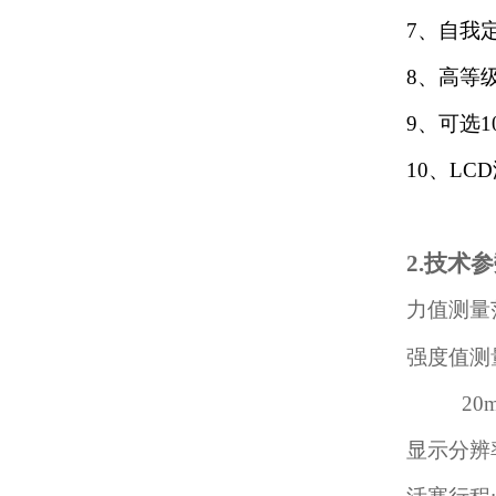
7、
自我
8、
高等
9、
可选1
10、
LC
2.技术
力值测量
强度值测量范
20mm锭
显示
分辨率: