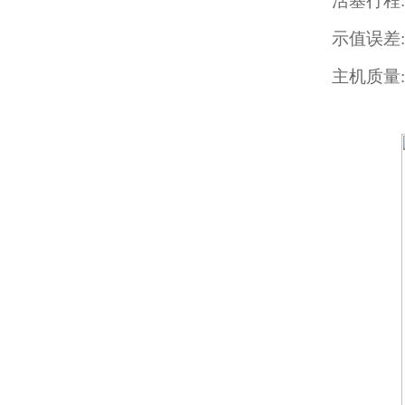
活塞行程:
示值误差:≤
主机
质量: