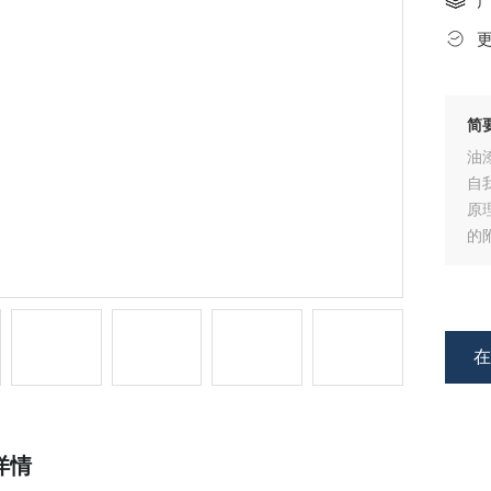
简
油
自
原
的
K
详情