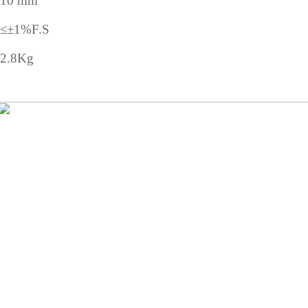
10 mm
±1%F.S
2.8Kg