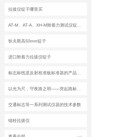
拉拔仪锭子哪里买
AT-M、AT-A、XH-M附着力测试仪锭子 拉拔仪锭子
狄夫斯高50mm锭子
进口附着力拉拔仪锭子
标志标线逆反射校准板标准器的产品介绍
以光为尺，守夜路之明——突起路标测量仪的光学逻辑与全域应用
交通标志等一系列测试仪器的技术参数
锚栓拉拔仪
查看全部