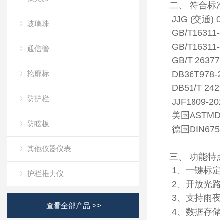
二、 符合标
JJG (交通
玻璃珠
GB/T163
GB/T163
通信管
GB/T 263
轮廓标
DB36T9
DB51/T 
防护栏
JJF1809
美国AST
防眩板
德国DIN675
其他仪器仪表
三、 功能特
1、一键标
护栏推力仪
2、开放光
3、支持雨
查看全部产品 >>
4、数据存