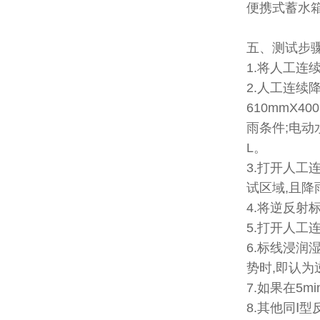
便携式蓄水箱容
五、测试步
1.将人工连
2.人工连续
610mmX
雨条件;电动水
L。
3.打开人工
试区域,且降雨
4.将逆反射
5.打开人工
6.标线浸润
势时,即认
7.如果在5
8.其他同Ⅰ