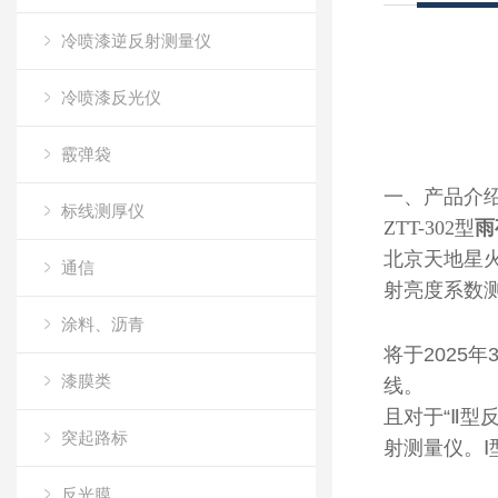
冷喷漆逆反射测量仪
冷喷漆反光仪
霰弹袋
一、产品介
标线测厚仪
ZTT-302型
雨
北京天地星
通信
射亮度系数
涂料、沥青
将于2025
漆膜类
线。
且对于“Ⅱ型
突起路标
射测量仪。Ⅰ
反光膜