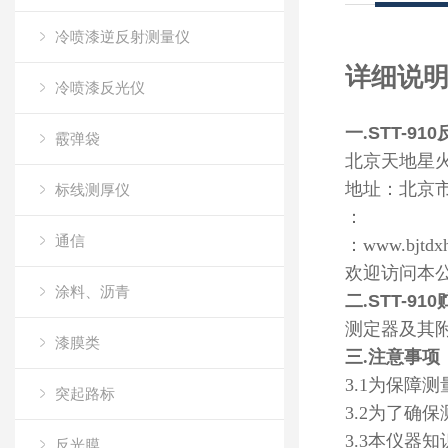
冷喷漆逆反射测量仪
详细说
冷喷漆反光仪
一.
STT-910
霰弹袋
北京天地星
地址：北京
标线测厚仪
：
通信
：
www.bjt
欢迎访问本
涂料、沥青
二.
STT-910
测定器及其
漆膜类
三.
注意事项
3.1
为保障测
突起路标
3.2
为了确保
3.3
本仪器知
反光膜