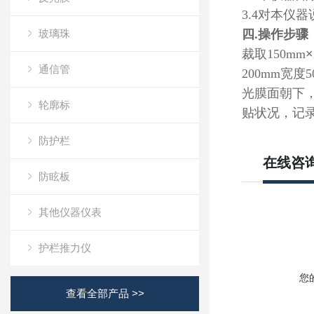
3.4
对本仪器
玻璃珠
四.
操作步骤
裁取150mm
×
通信管
200mm宽
光膜面朝下
轮廓标
贴状况，记录
防护栏
在线咨
防眩板
其他仪器仪表
护栏推力仪
您
查看全部产品 >>