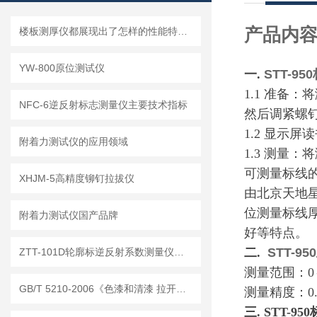
产品内
楼板测厚仪都展现出了怎样的性能特点？
YW-800原位测试仪
一.
STT-950
1.1
准备：将
NFC-6逆反射标志测量仪主要技术指标
然后调紧螺
1.2
显示屏读
附着力测试仪的应用领域
1.3
测量：将
可测量标线
XHJM-5高精度铆钉拉拔仪
由北京天地星
位测量标线
附着力测试仪国产品牌
好等特点。
二.
STT-950
ZTT-101D轮廓标逆反射系数测量仪的注意事项
测量范围：0～
GB/T 5210-2006《色漆和清漆 拉开法附着力试验》
测量精度：0.
三. STT-950