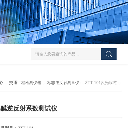
J-50/100型漆膜落锤冲击测试仪交通U型板
ZTT-970C通信管道静摩擦
心
-
交通工程检测仪器
-
标志逆反射测量仪
-
ZTT-101反光膜逆反射系数测试仪
光膜逆反射系数测试仪