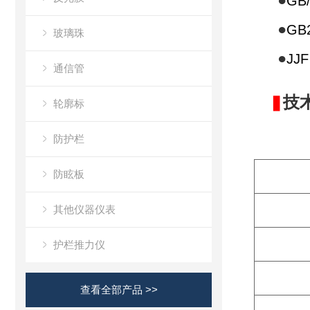
●
GB
●
GB
玻璃珠
●
JJ
通信管
技
▋
轮廓标
防护栏
防眩板
其他仪器仪表
护栏推力仪
查看全部产品 >>