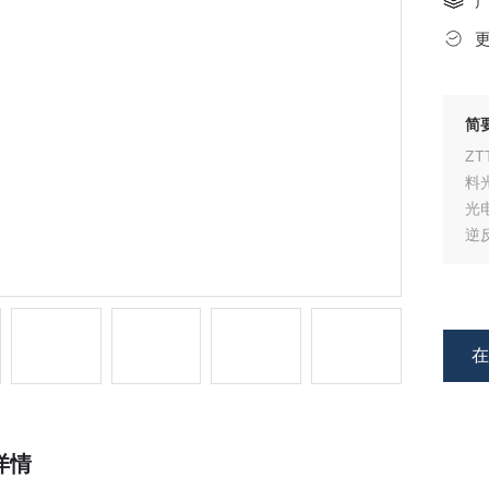
简
Z
料
光
逆
反
反
详情