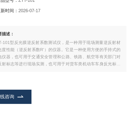
产品型号：
ZTT-101
更新时间：
2026-07-17
要描述：
TT-101型反光膜逆反射系数测试仪，是一种用于现场测量逆反射材
光度性能（逆反射系数R'）的仪器。它是一种使用方便的手持式的
电仪器，也可用于交通安全管理和公路、铁路、航空等有关部门对
反射标志等进行现场实测，也可用于对货车类机动车车身反光标识
光性能的测量，用于对生产逆反射材料反光质量的监测，以确保逆
射标志材料达到有关标准规定的要求。
在线咨询