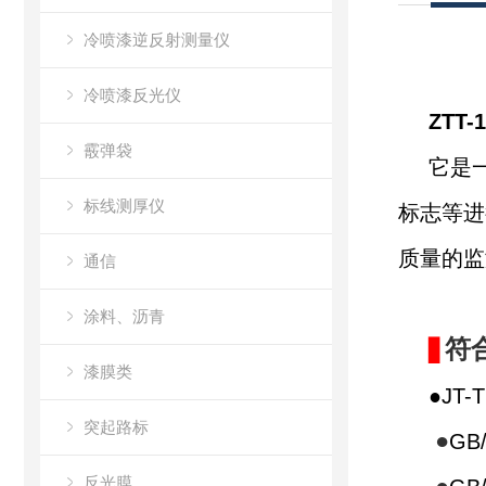
冷喷漆逆反射测量仪
冷喷漆反光仪
ZTT-
霰弹袋
它是
标线测厚仪
标志等进
质量的监
通信
涂料、沥青
符
▋
漆膜类
●
JT-
突起路标
●
GB
反光膜