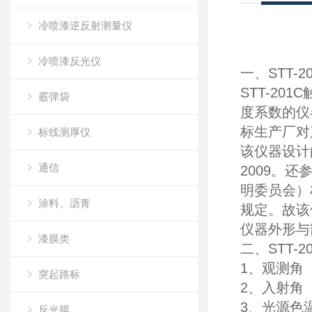
冷喷漆逆反射测量仪
冷喷漆反光仪
一、STT-2
STT-2
霰弹袋
度系数的仪
标生产厂对
标线测厚仪
该仪器设计的主
通信
2009。还参
明委员会）
涂料、沥青
规定。故该
仪器外形与
漆膜类
二、STT-
1、观测角（
突起路标
2、入射角（包
3、光源色温
反光膜