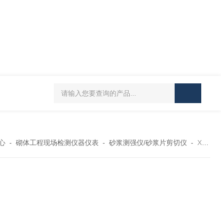
J-50/100型漆膜落锤冲击测试仪交通U型板
ZTT-970C通信管道静摩擦
心
-
砌体工程现场检测仪器仪表
-
砂浆测强仪/砂浆片剪切仪
-
XHCQ砌体砂浆测强仪 三年质保