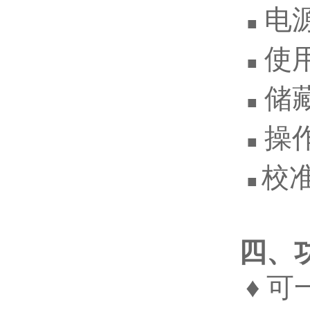
电源
■
使用温
■
储藏温
■
操作
■
校
■
四、
♦ 可