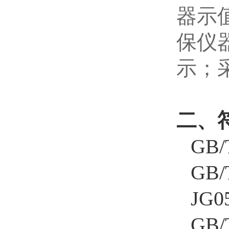
器示
保仪
示；
二、
GB
GB
JG
GB