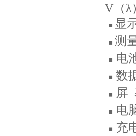
V（
显
■
测量
■
电池
■
数据
■
屏 幕
■
电脑
■
充电方
■