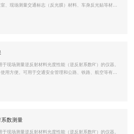
验室、现场测量交通标志（反光膜）材料、车身反光贴等材料
、工程施工和监理单位等对标志逆反射系数的质量控制、检
车类机动车车身反光标识反光性能的测量；逆反射材料生产厂
保
一种用于现场测量逆反射材料光度性能（逆反射系数R'）的仪器。
，使用方便。可用于交通安全管理和公路、铁路、航空等有关
现场实测、货车类机动车车身反光标识反光性能的测量、生产
逆反射标志材料达到有关标准规定的要求。该仪器由光学系
统、显示系统和仪
反射系数测量
一种用于现场测量逆反射材料光度性能（逆反射系数R'）的仪器。