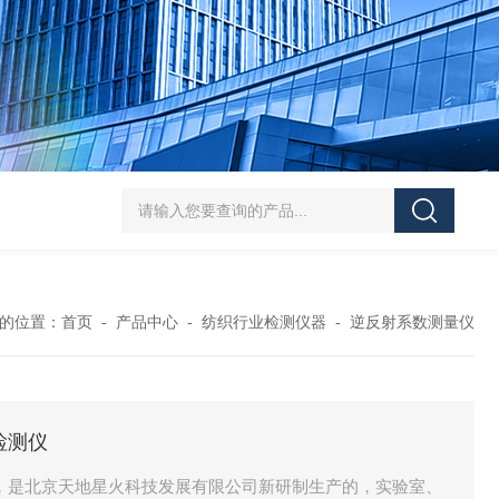
J-50/100型漆膜落锤冲击测试仪交通U型板
ZTT-970C通信管道静摩擦
的位置：
首页
-
产品中心
-
纺织行业检测仪器
-
逆反射系数测量仪
检测仪
测仪，是北京天地星火科技发展有限公司新研制生产的，实验室、