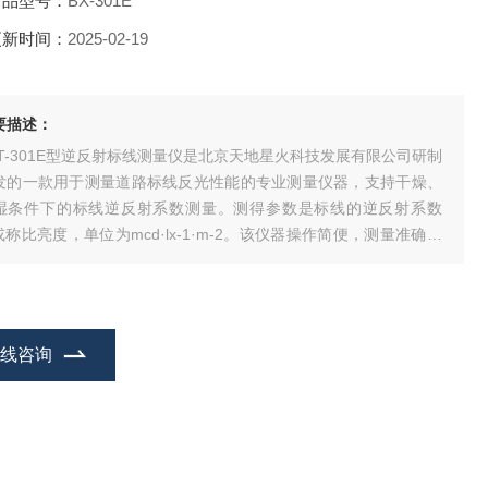
产品型号：
BX-301E
更新时间：
2025-02-19
要描述：
TT-301E型逆反射标线测量仪是北京天地星火科技发展有限公司研制
发的一款用于测量道路标线反光性能的专业测量仪器，支持干燥、
湿条件下的标线逆反射系数测量。测得参数是标线的逆反射系数
’或称比亮度，单位为mcd·lx-1·m-2。该仪器操作简便，测量准确，
观精致，携带方便，适于实验室及施工现场测量。是交通工程质量
督检验、路面标线工程施工、监理及科研院校等单位测量路面标线
反射性能的优选仪器
在线咨询