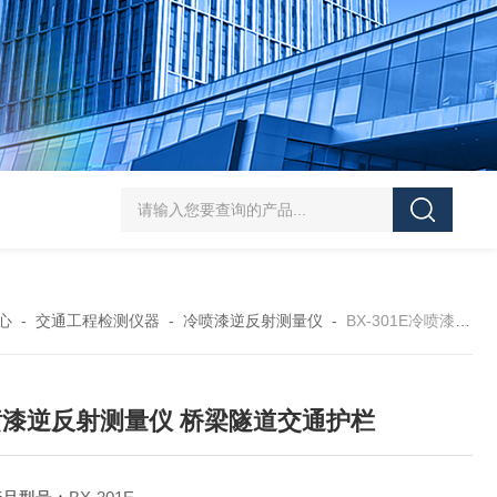
J-50/100型漆膜落锤冲击测试仪交通U型板
ZTT-970C通信管道静摩擦
心
-
交通工程检测仪器
-
冷喷漆逆反射测量仪
-
BX-301E冷喷漆逆反射测量仪 桥梁隧道交通护栏
喷漆逆反射测量仪 桥梁隧道交通护栏