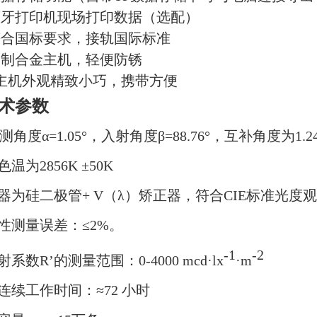
蓝牙打印机现场打印数据（选配）
符合国标要求，接轨国际标准
铝制合金主机，轻便防锈
、主机外观精致小巧，携带方便
技术参数
角度α=1.05°，入射角度β=88.76°，互补角度为1.2
色温为
2856K ±50K
器为硅二极管+ V（λ）矫正器，符合CIE标准光
性测量误差：≤2%。
-1
-2
系数R’的测量范围：0-4000 mcd·lx
·m
连续工作时间：≈72 小时