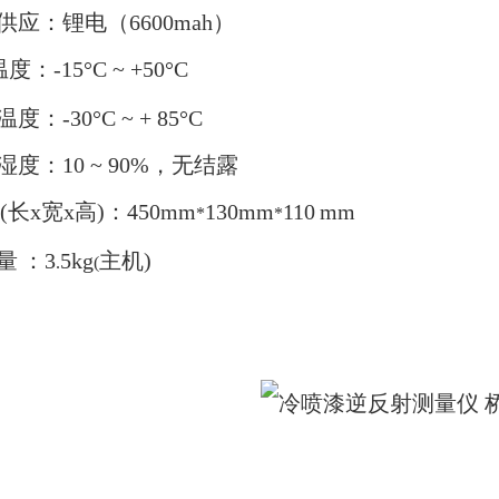
供应：锂电（6
600mah）
度：-15°C ~ +50°C
度：-30°C ~ + 85°C
湿度：10 ~ 90%，无结露
(长x宽x高)：450mm
1
30
mm
11
0
mm
*
*
量
：3
5kg
主机)
.
(