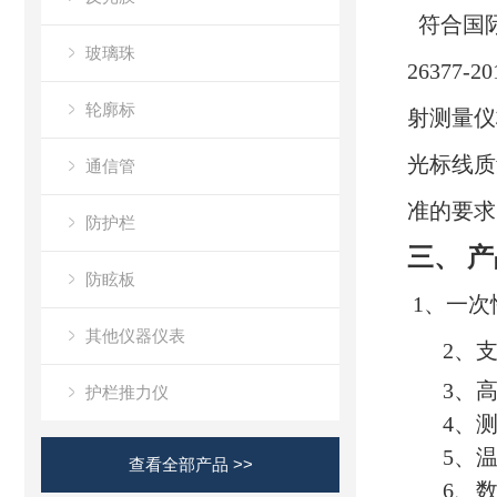
符合国际照
玻璃珠
26377
轮廓标
射测量仪
光标线质量
通信管
准的要求
防护栏
三、 
防眩板
1、
一次
其他仪器仪表
2、
3、
护栏推力仪
4、
5、
查看全部产品 >>
6、