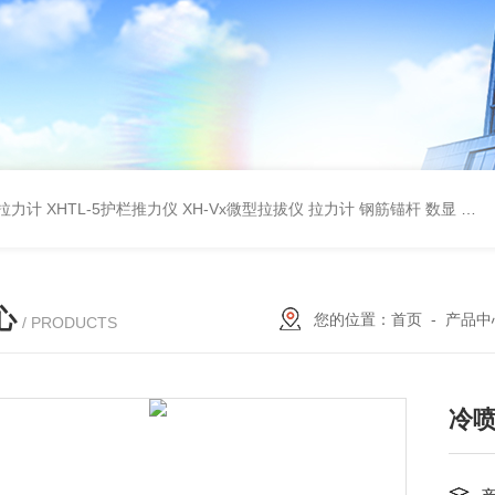
杆拉力计
XHTL-5护栏推力仪
XH-Vx微型拉拔仪 拉力计 钢筋锚杆 数显
QC
心
您的位置：
首页
-
产品中
/ PRODUCTS
冷