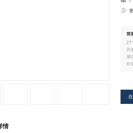
简
Z
开
潮
R
外
监
逆
详情