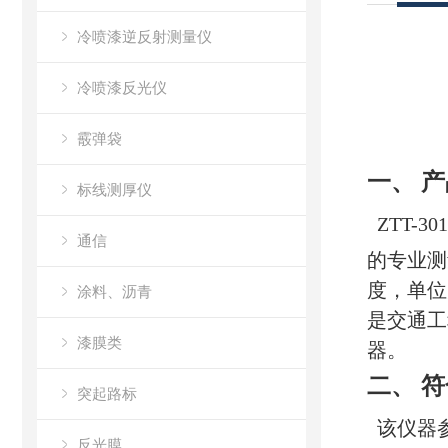
冷喷漆逆反射测量仪
冷喷漆反光仪
霰弹袋
一、 
标线测厚仪
ZTT
通信
的专业测
度，单位为
涂料、沥青
是交通工
漆膜类
器。
二、 
突起路标
该仪器
反光膜