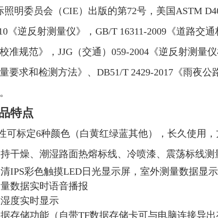
明委员会（CIE）出版的第72号，美国ASTM D4061-9
-2010《逆反射测量仪》，GB/T 16311-2009《道路交
校准规范
》
，JJG（交通）059-2004《逆反射测量仪检
要求和检测方法》、DB51/T 2429-2017
《
雨夜公
。
产品特点
性可标定6种颜色（白黄红绿蓝其他），长久使用，
支持干燥、潮湿路面热熔标线、冷喷漆、震荡标线测
高清IPS彩色触摸LED日光显示屏，室外测量数据显
测量数据实时语音播报
温湿度实时显示
数据存储功能（自带TF数据存储卡可与电脑连接导出