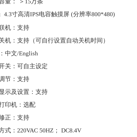
容量：
＞1
5万条
4.3
寸高清IPS电容触摸屏 (分辨率8
00*480)
：
联机：支持
关机：支持（可自行设置自动关机时间）
中文/English
开关：可自主设定
调节：支持
显示及设置：支持
打印机：选配
修正：支持
式：220VAC 50HZ； DC
8.4V