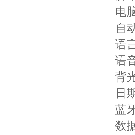
电
自
语言
语
背
日
蓝
数