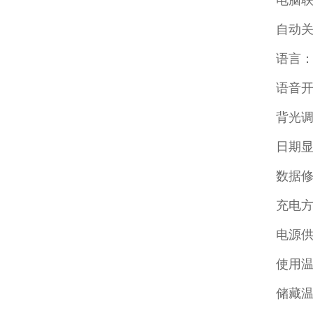
电脑
自动
语言：中
语音
背光
日期
数据
充电方式
电源供
使用温度
储藏温度