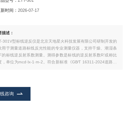
产品型号：
ZTT-301
更新时间：
2026-07-17
要描述：
TT-301V型标线逆反仪是北京天地星火科技发展有限公司研制开发的
款用于测量道路标线反光性能的专业测量仪器，支持干燥、潮湿条
下的标线逆反射系数测量。测得参数是标线的逆反射系数R’或称比
，单位为mcd·lx-1·m-2。符合新标准《GB∕T 16311-2024道路交
标线质量要求和检测方法》要求。
在线咨询