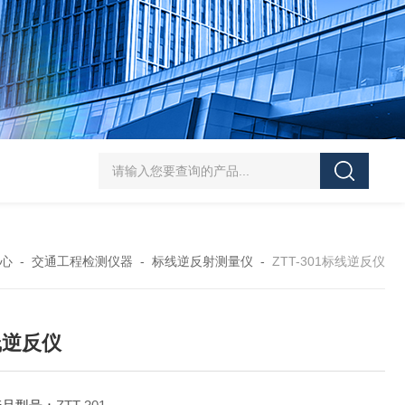
J-50/100型漆膜落锤冲击测试仪交通U型板
ZTT-970C通信管道静摩擦
心
-
交通工程检测仪器
-
标线逆反射测量仪
-
ZTT-301标线逆反仪
线逆反仪