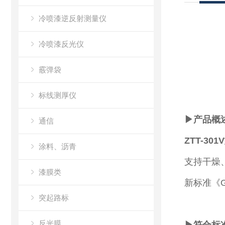
冷喷漆逆反射测量仪
冷喷漆反光仪
霰弹袋
标线测厚仪
▶
产品概
通信
ZTT-301
涂料、沥青
支持干燥、
漆膜类
新标准《G
突起路标
反光膜