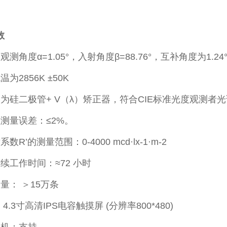
数
测角度α=1.05°，入射角度β=88.76°，互补角度为1.24
为2856K ±50K
为硅二极管+ V（λ）矫正器，符合CIE标准光度观测者
测量误差：≤2%。
数R’的测量范围：0-4000 mcd·lx-1·m-2
续工作时间：≈72 小时
量： ＞15万条
4.3寸高清IPS电容触摸屏 (分辨率800*480)