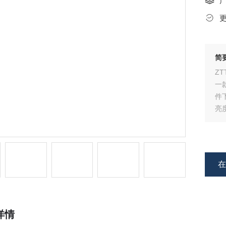
简
Z
一
件
亮度
通
详情