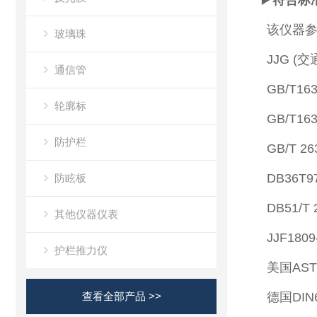
▶
符合标
该仪器参
玻璃珠
JJG (交
通信管
GB/T1
轮廓标
GB/T1
防护栏
GB/T 2
DB36T
防眩板
DB51/
其他仪器仪表
JJF18
护栏推力仪
美国AS
查看全部产品 >>
德国DIN6