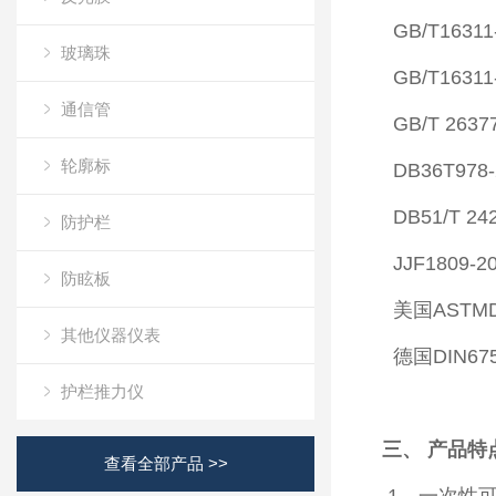
GB/T163
玻璃珠
GB/T163
通信管
GB/T 263
轮廓标
DB36T9
DB51/T 
防护栏
JJF1809
防眩板
美国AST
其他仪器仪表
德国DIN675
护栏推力仪
三、 产品特
查看全部产品 >>