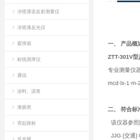
冷喷漆逆反射测量仪
冷喷漆反光仪
霰弹袋
一、 产品概
ZTT-301V型
标线测厚仪
专业测量仪
通信
mcd·lx-
涂料、沥青
漆膜类
二、 符合标
该仪器参照
突起路标
JJG (交通
反光膜