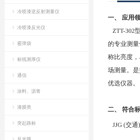
冷喷漆逆反射测量仪
一、
应用
冷喷漆反光仪
Z
TT-3
的专业测量
霰弹袋
称比亮度，
标线测厚仪
场测量。是
通信
优选仪器。
涂料、沥青
漆膜类
二、
符合
突起路标
JJG (交通
反光膜