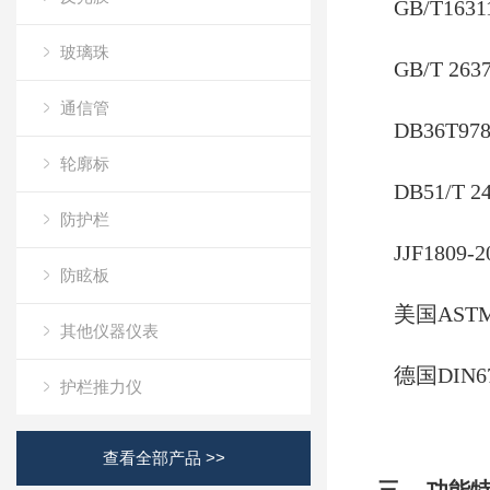
GB/T16
玻璃珠
GB/T 26
通信管
DB36T9
轮廓标
DB51/T
防护栏
JJF180
防眩板
美国AST
其他仪器仪表
德国DIN67
护栏推力仪
查看全部产品 >>