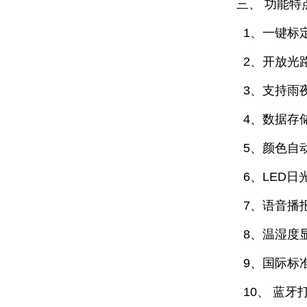
三、 功能特
1、一键标
2、开放光
3、支持雨
4、数据存
5、颜色自
6、LED日
7、语音播
8、温湿度
9、国际标
10、 蓝牙