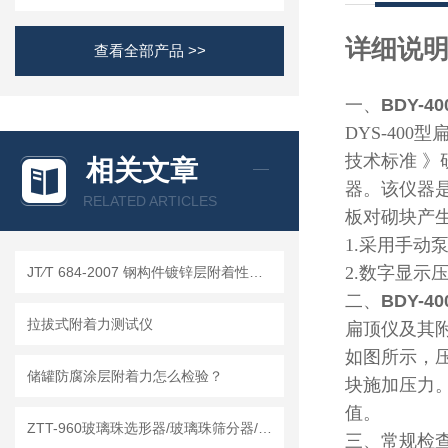
详细说
查看全部产品 >>
一、
BDY-40
DYS-400
型扁
技术标准 
相关文章
器。该仪器
RELATED ARTICLES
板对砌块产
1.
采用手动
2.
数字显示
JT∕T 684-2007 钢构件镀锌层附着性能测定仪
二、
BDY-40
拉拔式附着力测试仪
扁顶仪及其
如图所示，
储罐防腐涂层附着力怎么检验？
块施加压力
值。
ZTT-960玻璃珠选形器/玻璃珠筛分器/玻璃珠选分器
三、
常规检