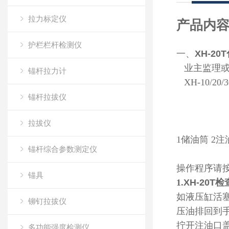
拉力标定仪
产品内
护栏栏杆检测仪
一、
XH-20T
业主监理
锚杆拉力计
XH-10/20/3
锚杆拉拔仪
拉拔仪
1
储油筒 2注
锚杆综合参数测定仪
操作程序请
锚具
1.
XH-20T
检
如液压缸活
铆钉拉拔仪
压油排回到
拧开注油口盖
多功能强度检测仪