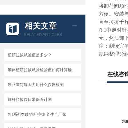
将卸荷阀顺
方便。安装
直至拉拔千
相关文章
图1中逆时
RELATED ARTICLES
壳，然后卸
注：测读完
规纳整理分
植筋拉拔试验值是多少？
砌体植筋拉拔试验检验值如何计算确定？
在线咨
铁路道钉锚固力用什么仪器检测
锚杆拉拔仪日常保养计划
XH系列智能锚杆拉拔仪 生产厂家
您