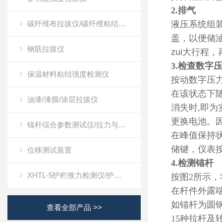
2.
排气
碳纤维布拉拔仪/碳纤维粘结强度检测仪
液压系统组
盖，以便储
钢筋拉拔仪
zui大行程
3.
检查数字
保温材料粘结强度检测仪
按动数字压力
在该状态下随
油漆/漆膜/涂层拉拔仪
消失时,即
更换电池。
锚杆综合参数测试仪/拉力与位移测试装置
在峰值保持状
储键，仪表
位移测试装置
4.
检测锚杆
XHTL-5护栏推力检测仪/护栏推力测试仪
按图2所示，
在杆件外露
如
锚杆为圆钢
查看全部产品 >>
15种拉杆及