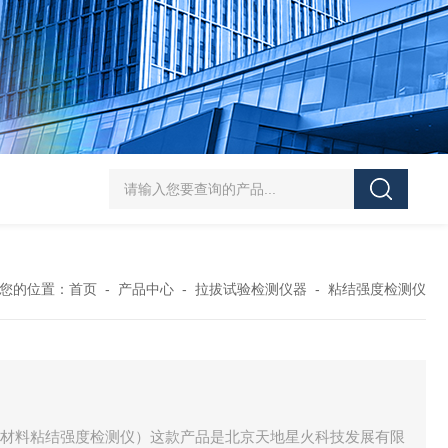
J-50/100型漆膜落锤冲击测试仪交通U型板
ZTT-970C通信管道静摩擦
您的位置：
首页
-
产品中心
-
拉拔试验检测仪器
-
粘结强度检测仪
保温材料粘结强度检测仪）这款产品是北京天地星火科技发展有限