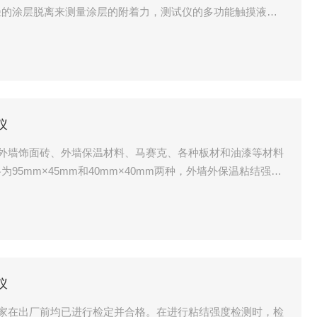
径的涂层脱离来测量涂层的附着力，测试仪的多功能触摸液晶
 或 kN 或 Psi 为单位显示。该产品依据国际及中国相关标准
仪
用于外墙饰面砖、外墙保温材料、马赛克、各种板材和油漆等材料
5mm×45mm和40mm×40mm两种，外墙外保温粘结强度
00mm×100mm两种。检测仪在研制时针对饰面砖的粘结强度低
00kN，以确保检测各种粘结力时的检测精度。手动油泵与穿心
仪
产厂家在出厂前均已进行检定并合格。在进行粘结强度检测时，检