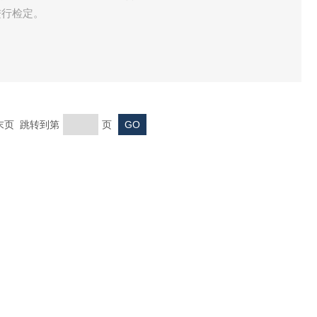
进行检定。
 末页 跳转到第
页