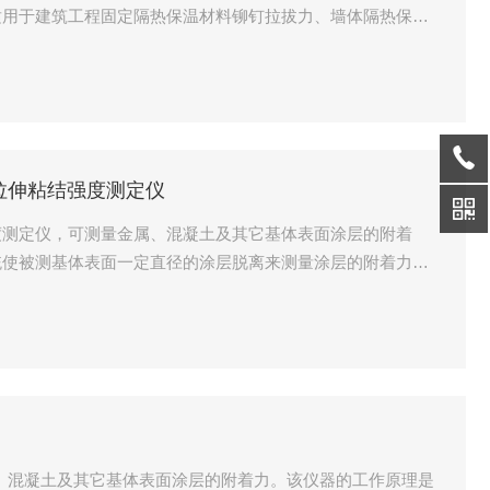
适用于建筑工程固定隔热保温材料铆钉拉拔力、墙体隔热保温
材料拉伸粘结强度测定仪
结强度测定仪，可测量金属、混凝土及其它基体表面涂层的附着
统使被测基体表面一定直径的涂层脱离来测量涂层的附着力，
的检测过程，以 MPa 或 kN 或 Psi 为单位显示。该产品
技术可靠，性能稳定。
属、混凝土及其它基体表面涂层的附着力。该仪器的工作原理是