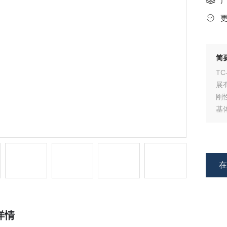
简
T
展
刚
基
符
详情