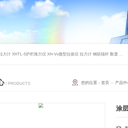
杆拉力计
XHTL-5护栏推力仪
XH-Vx微型拉拔仪 拉力计 钢筋锚杆 数显
QC
心
您的位置：
首页
-
产品中
/ PRODUCTS
涂层