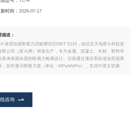
产品型号：
TC-A
更新时间：
2026-07-17
要描述：
C-A 涂层拉拔附着力试验测试仪GB/T 5210，由北京天地星火科技发
有限公司（星火牌）研发生产，专为金属、混凝土、木材、塑料等
性基体表面涂层的附着力检测设计。仪器通过液压系统使涂层脱离
体，实时显示附着力值（单位：MPa/kN/Psi），支持中英文切换，
合国际及中国多项标准，适用于国内外市场。
在线咨询