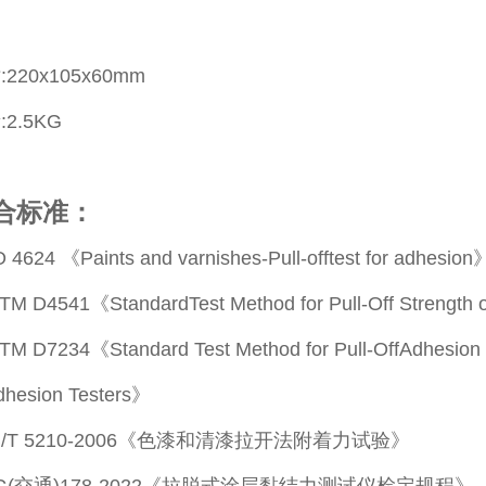
220x105x60mm
2.5KG
合标准：
4624 《Paints and varnishes-Pull-offtest for adhesion
 D4541《StandardTest Method for Pull-Off Strength of
 D7234《Standard Test Method for Pull-OffAdhesion St
Adhesion Testers》
B/T 5210-2006《色漆和清漆拉开法附着力试验》