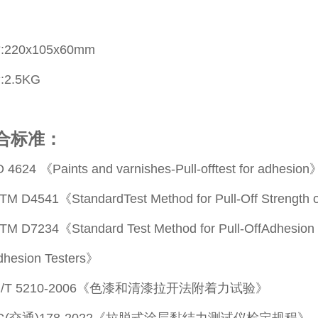
220x105x60mm
2.5KG
合标准：
4624 《Paints and varnishes-Pull-offtest for adhesion
 D4541《StandardTest Method for Pull-Off Strength of
 D7234《Standard Test Method for Pull-OffAdhesion St
Adhesion Testers》
B/T 5210-2006《色漆和清漆拉开法附着力试验》