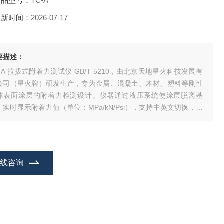
产品型号：
TC-A
更新时间：
2026-07-17
要描述：
C-A 拉拔式附着力测试仪 GB/T 5210，由北京天地星火科技发展有
公司（星火牌）研发生产，专为金属、混凝土、木材、塑料等刚性
体表面涂层的附着力检测设计。仪器通过液压系统使涂层脱离基
，实时显示附着力值（单位：MPa/kN/Psi），支持中英文切换，符
国际及中国多项标准，适用于国内外市场。
在线咨询