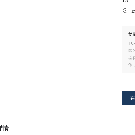
简
T
限
基
体
合
详情