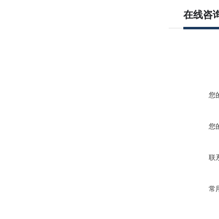
在线咨
您
您
联
常