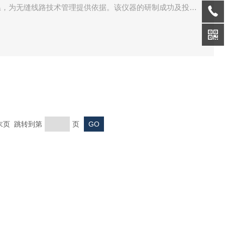
温，为无缝线路技术管理提供依据。该仪器的研制成功及投入
，做好无缝线路的技术管理意义重大。
 末页 跳转到第
页