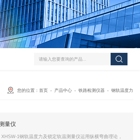
J-50/100型漆膜落锤冲击测试仪交通U型板
ZTT-970C通信管道静摩擦
您的位置：
首页
-
产品中心
-
铁路检测仪器
-
钢轨温度力
温测量仪
，