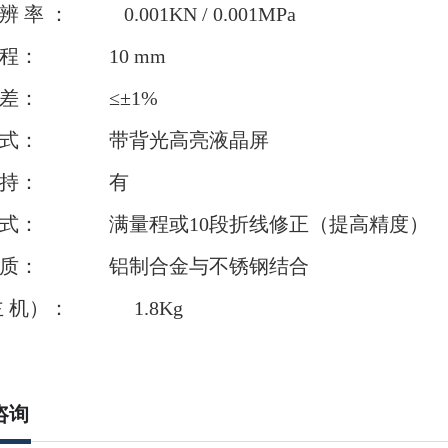
辨 率 ： 0.001KN / 0.001MPa
行 程： 10 mm
误 差： ≤±1%
 方 式： 带背光高亮液晶屏
 保 持： 有
方 式： 满量程或10段折线修正（提高精度）
 材 质： 铝制合金与不锈钢结合
 机）： 1.8Kg
咨询