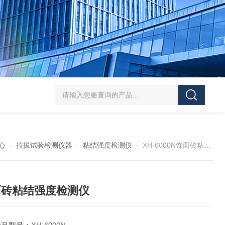
J-50/100型漆膜落锤冲击测试仪交通U型板
ZTT-970C通信管道静摩擦
心
-
拉拔试验检测仪器
-
粘结强度检测仪
-
XH-6000N饰面砖粘结强度检测仪
面砖粘结强度检测仪