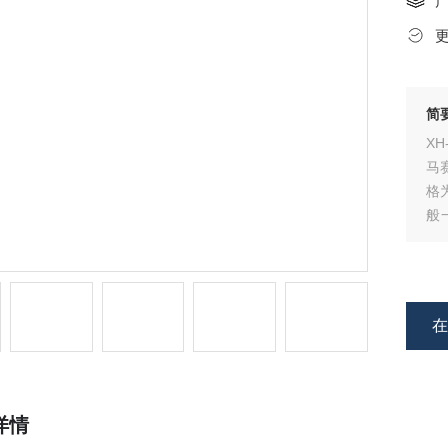
简
X
马
格
般
针
N
详情