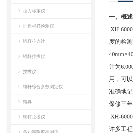
拉力标定仪
一、概述
护栏栏杆检测仪
XH-600
度的检测
锚杆拉力计
40mm
锚杆拉拔仪
计为6.
拉拔仪
用，可以
锚杆综合参数测定仪
准确地记
锚具
保修三年
XH-6
铆钉拉拔仪
许多工程
多功能强度检测仪