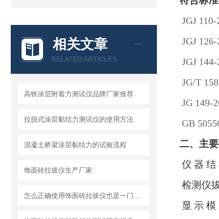
符合标准
JGJ 1
JGJ 1
相关文章
RELATED ARTICLES
JGJ 1
JG/T 
高铁涂层附着力测试仪品牌厂家推荐
JG 14
拉脱式涂层黏结力测试仪的使用方法
GB 50
二、主要
混凝土桥梁涂层黏结力的试验流程
仪 器
饰面砖拉拔仪生产厂家
检测仪拔出力
怎么正确使用饰面砖拉拔仪也是一门学问
显 示 