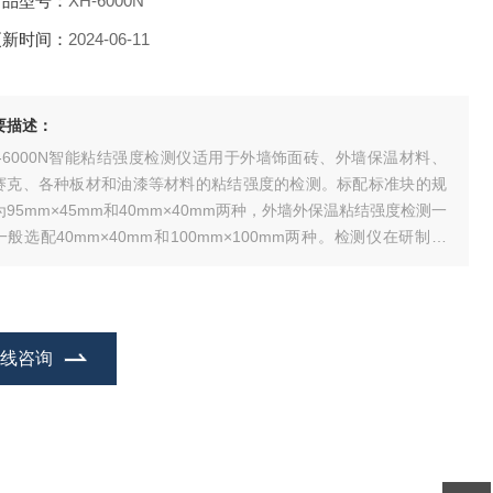
产品型号：
XH-6000N
更新时间：
2024-06-11
要描述：
H-6000N智能粘结强度检测仪适用于外墙饰面砖、外墙保温材料、
赛克、各种板材和油漆等材料的粘结强度的检测。标配标准块的规
为95mm×45mm和40mm×40mm两种，外墙外保温粘结强度检测一
一般选配40mm×40mm和100mm×100mm两种。检测仪在研制时
对饰面砖的粘结强度低和粘结力小的特点，将拉力设计为6.000k
，以确保检测各种粘结力时的检测精度。手动油泵与穿心式千斤顶
在线咨询