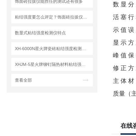
饰面砖拉拔仪能胜任的测试还有很多
数 显 分 
活 塞 
粘结强度要怎么评定？饰面砖拉拔仪可是行家
示 值 
数显式粘结强度检测仪特点
显 示
XH-6000N星火牌瓷砖粘结强度检测仪结构特征及工作原理
峰 值
XHJM-5星火牌铆钉隔热材料粘结强度检测仪主要技术参数、工作原理
修 正 
主 体
查看全部
质量（主
在线