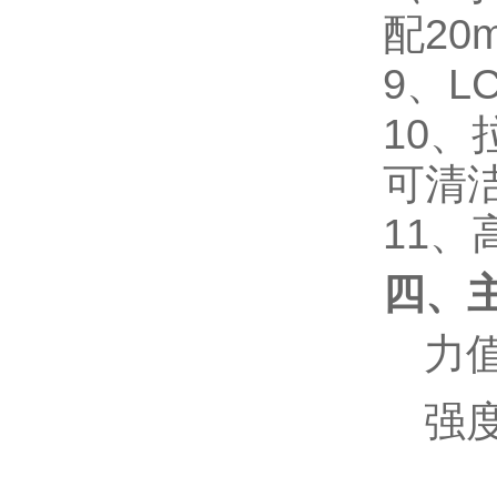
配20
9
、
L
10、
可清
11
、
四、
力
强