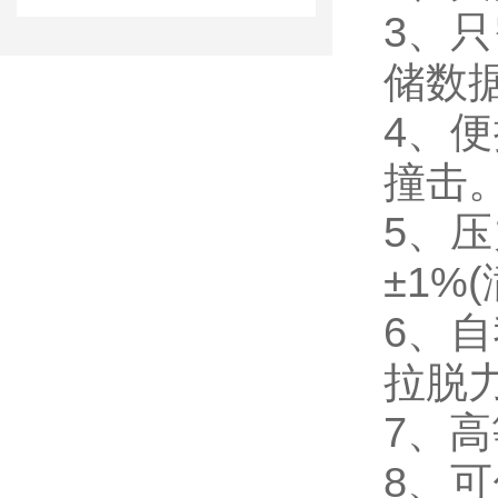
3、
储数
4、
撞击
5
、压
±1%
6
、自
拉脱
7
、高
8
、可