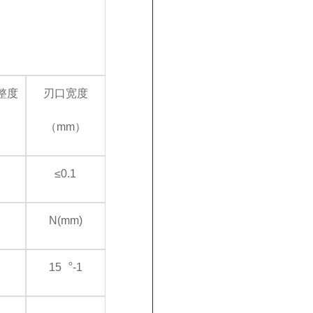
整度
刃口宽度
（mm）
≤0.1
N(mm)
15︒-1