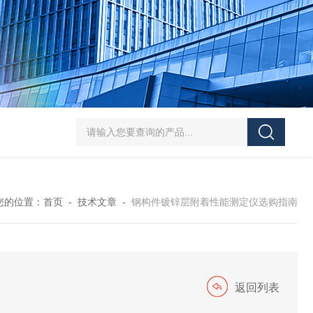
J-50/100型漆膜落锤冲击测试仪交通U型板
ZTT-970C通信管道静摩擦
您的位置：
首页
-
技术文章
-
钢构件镀锌层附着性能测定仪选购指南
返回列表