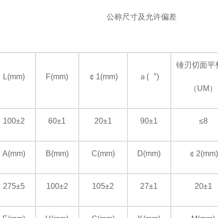
公称尺寸及允许偏差
锤刃切面平
L(mm)
F(mm)
￠1(mm)
ａ(︒)
（UM）
100±2
60±1
20±1
90±1
≤8
A(mm)
B(mm)
C(mm)
D(mm)
￠2(mm)
275±5
100±2
105±2
27±1
20±1