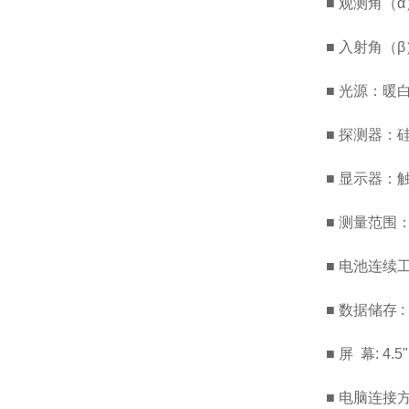
■
观测角（α）
■ 入射角（β
■ 光源：暖
■ 探测器：硅
■ 显示器：
■ 测量范围：0～
■ 电池连续工作
■ 数据储存 :
■ 屏 幕: 4.5"
■ 电脑连接方