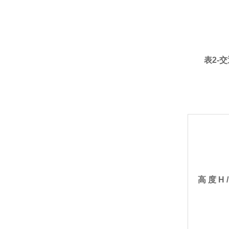
表2-
高
度
H 