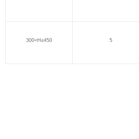
300<H≤450
5