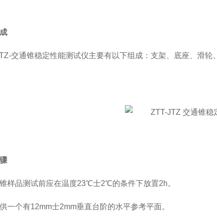
成
-JTZ-交通锥稳定性能测试仪主要有以下组成：
支架、底座、滑轮、重
骤
锥样品测试前应在温度23℃士2℃的条件下放置2h。
供一个有12mm士2mm垂直台阶的水平参考平面。