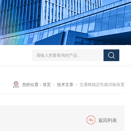
J-50/100型漆膜落锤冲击测试仪交通U型板
ZTT-970C通信管道静摩擦
您的位置：
首页
-
技术文章
-
交通锥稳定性能试验装置
返回列表