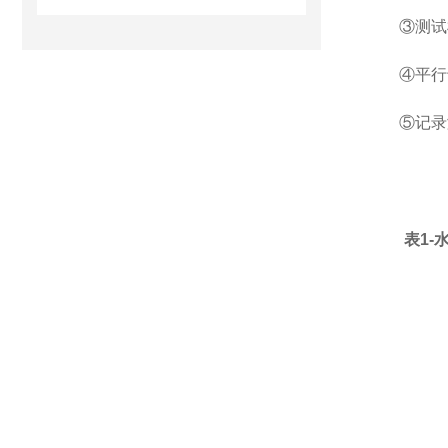
③测试
④平行
⑤记录
表1-