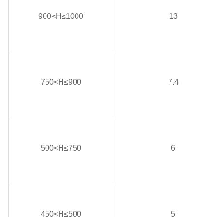
900<H≤1000
13
750<H≤900
7.4
500<H≤750
6
450<H≤500
5