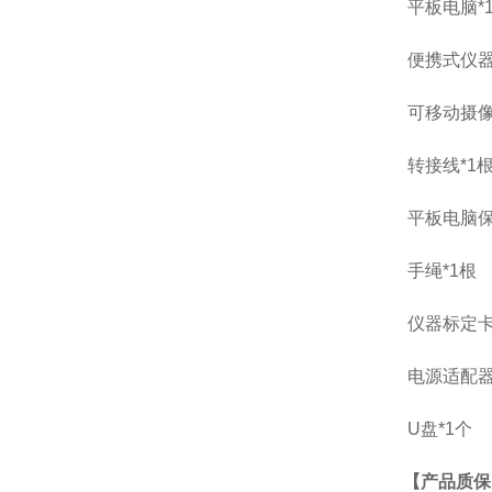
平板电脑*
便携式仪器
可移动摄像
转接线*1
平板电脑保
手绳*1根
仪器标定卡
电源适配器
U盘*1个
【产品质保