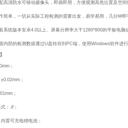
配高清防水可移动摄像头，即插即用，方便观测高危位置及空间
作简单，一切从实际工程检测的需要出发，易学易用，几分钟即
装系统版本安卓4.0以上、屏幕分辨率大于1280*800的平板电脑
器内部的检测数据通过U盘转存到PC端，使用Windows软件
】
10mm；
0.02mm；
01mm；
：.lf；
内置可充电锂电池；