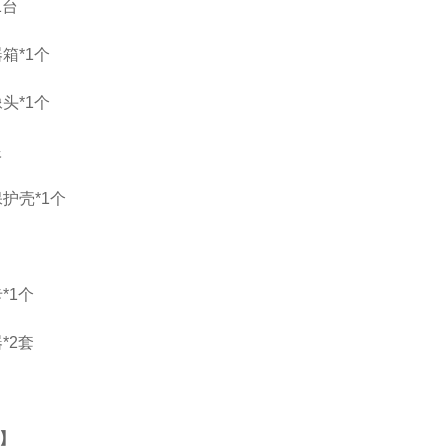
1台
箱*1个
头*1个
根
护壳*1个
*1个
*2套
】