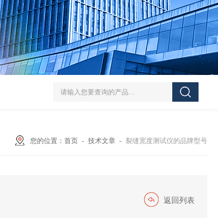
J-50/100型漆膜落锤冲击测试仪交通U型板
ZTT-970C通信管道静摩擦
您的位置：
首页
-
技术文章
-
裂缝宽度测试仪的品牌型号
返回列表