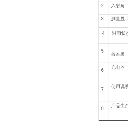
2
入射角
3
测量显
4
淋雨状
5
校准板
充电器
6
使用说
7
产品生
8