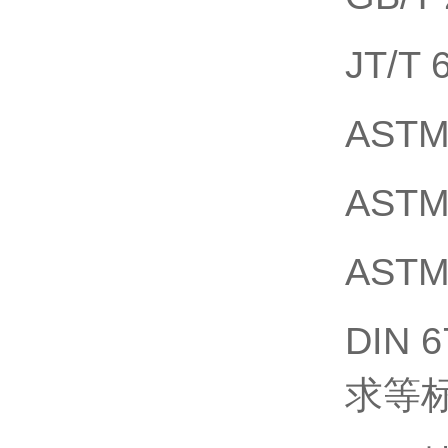
JT/T
AST
AST
AST
DIN
求等