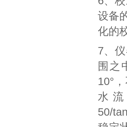
6、
设备
化的
7、
围之
10
水
50/