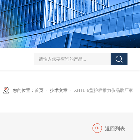
J-50/100型漆膜落锤冲击测试仪交通U型板
ZTT-970C通信管道静摩擦
您的位置：
首页
-
技术文章
-
XHTL-5型护栏推力仪品牌厂家
返回列表