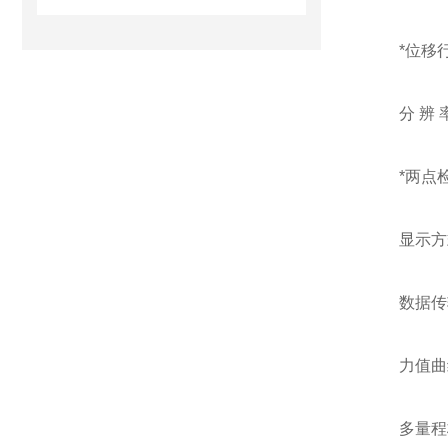
*位移
分 辨 
*两点
显示方
数据传
力值曲
多量程