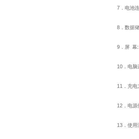
7．电池连
8．数据储存
9．屏 幕: 
10．电脑
11．充电方式
12．电源供
13．使用温度