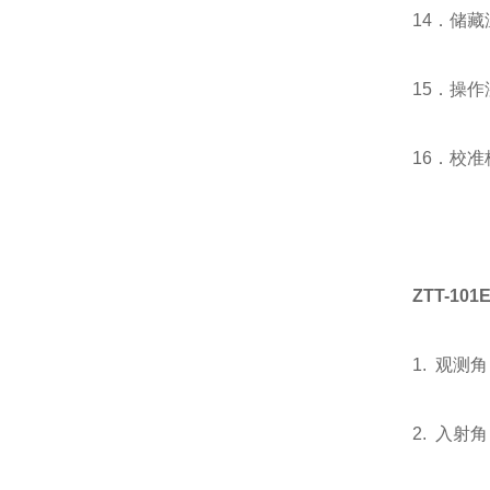
14．储藏温度
15．操作湿
16．校
ZTT-101
1. 观测
2. 入射角