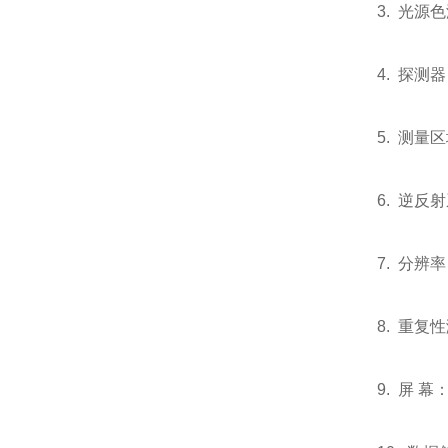
3. 光源色
4. 探
5. 测量
6. 逆反射
7. 分辨率：
8. 重复
9. 屏 幕