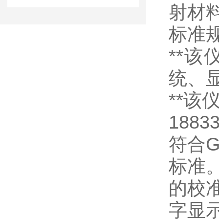
射材
标准
**
该
统、
**
该
18833
符合
G
标准
的校
字显