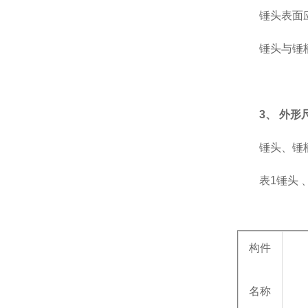
锤头表面
锤头与锤
3、 外形
锤头、锤柄
表1锤头
构件
名称