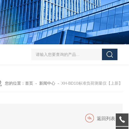
J-50/100型漆膜落锤冲击测试仪交通U型板
ZTT-970C通信管道静摩擦
您的位置：
首页
-
新闻中心
-
XH-BD10标准负荷测量仪【上新】
返回列表