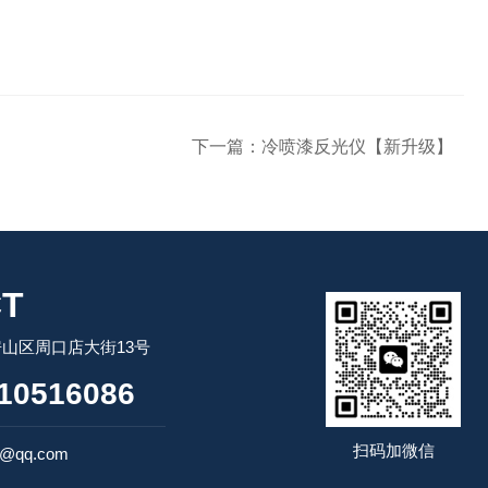
下一篇：
冷喷漆反光仪【新升级】
T
山区周口店大街13号
10516086
扫码加微信
4@qq.com