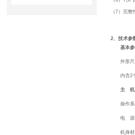
（
7）完整
2、
技术参
基本参
外形尺
内含
2
主
机
操作系
电
源
机身材