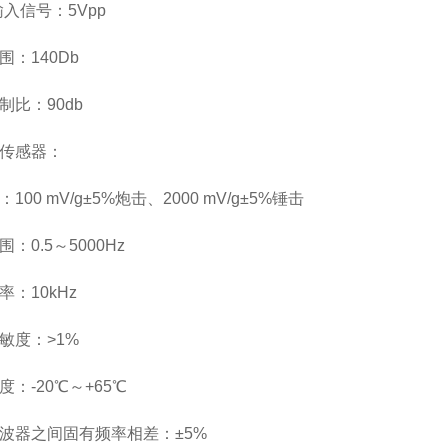
大输入信号：
5
Vpp
围：
1
4
0
Db
制比：
9
0db
传感器：
：
100 mV/g±5%炮击、
2
00
0
mV/g±5%锤击
围：
0.5～5000Hz
率：
10kHz
敏度：
>1%
度：
-20
℃～+65℃
波器之间固有频率相差：
±5
%