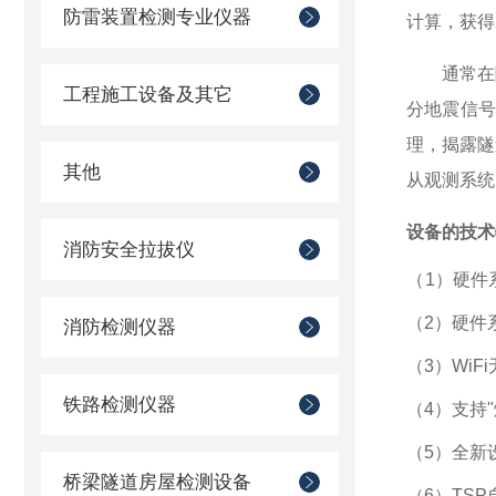
防雷装置检测专业仪器
计算，获得
通常在
工程施工设备及其它
分地震信
理，揭露隧
其他
从观测系统
设备的技术
消防安全拉拔仪
（
1）硬件
（
2）硬件
消防检测仪器
（
3）WiF
铁路检测仪器
（
4
）支持
（
5
）全新
桥梁隧道房屋检测设备
（
6
）
TS