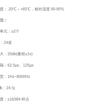
度：
-
20
℃～+65℃，相对湿度 90-95%
元：
单元：
≥
2
个
：
2
4
道
大：
2
0
d
b(
量程
±
1v)
隔：
6
2.5
µs、125µs
宽：
1Hz~
8
000Hz
换：
24 位
度：
≥1
6384
样点