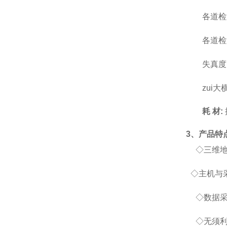
各道检
各道检
失真度
zui
耗
材
:
3、产品特
◇三维地
◇主机与
◇数据
◇无须