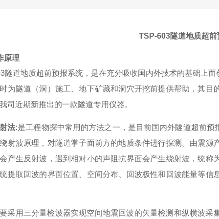
TSP-603隧道地质超
作原理
3
隧道地质超前预报系统，是在充分吸收国内外技术的基础上而
时为隧道（洞）施工、地下矿藏和洞穴开挖前提供帮助，其目
我司近期新推出的一款隧道专用仪器。
射法
:
是工程物探中常用的方法之一，是目前国内外隧道超前预
绕射波原理，对隧道掌子面前方的地质条件进行探测。由震源
会产生反射波，遇到相对小的声阻抗界面会产生绕射波，统称
统提取回波的
界面位置、空间分布、回波极性和回波能量等信
要采用三分量检波器实现空间地震回波的矢量检测和纵横波采