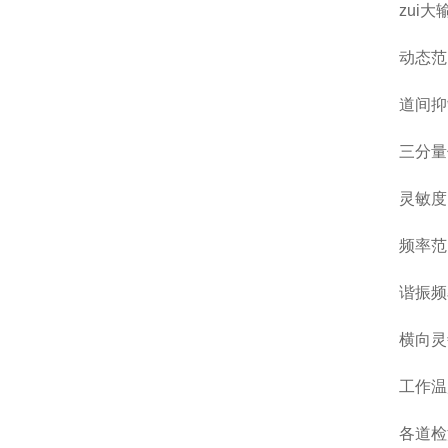
zui
动态范
道间抑
三分量
灵敏度
频率范
谐振频
横向灵
工作温
各道检