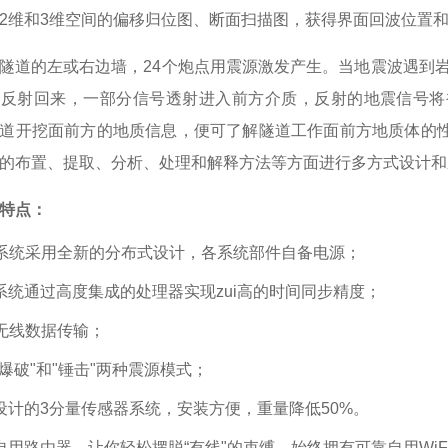
2维和3维空间的偏移归位图、断面扫描图，获得界面回波位置
隧道的左或右边墙，
24个炮点用震源激发产生。当地震波遇到
号反射回来，一部分信号透射进入前方介质，反射的地震信号将
道开挖面前方的地质信息，便可了解隧道工作面前方地质体的
的布置、提取、分析、处理和解释方法等方面进行多方式设计和
特点：
系统采用全新的分布式设计，各系统部件自备电源；
系统通过高度集成的处理器实现zui高的时间同步精度；
i无线数据传输；
"爆破"和"锤击"两种震源模式；
设计的
3分量传感器系统，安装方便，重量降低50%。
P自用路由器，让你轻松摆脱“有线"的束缚，始终拥有可靠自用WiF