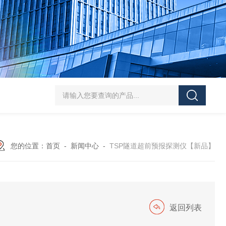
J-50/100型漆膜落锤冲击测试仪交通U型板
ZTT-970C通信管道静摩擦
您的位置：
首页
-
新闻中心
-
TSP隧道超前预报探测仪【新品】
返回列表