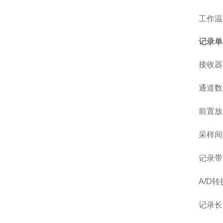
工作温
记录单
接收器
通道数
前置放
采样间
记录带
A
/D
转
记录长