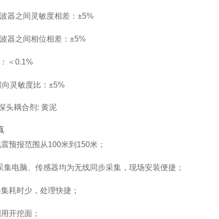
波器之间灵敏度相差：
±5
%
波器之间相位相差：
±5
%
：＜
0
.1%
大横向灵敏度比：
±5
%
探头耦合剂
: 黄泥
点
震预报范围从100米到150米；
采集电脑、传感器均为无线同步采集，现场安装便捷；
采集耗时少，处理快捷；
利用开挖面；