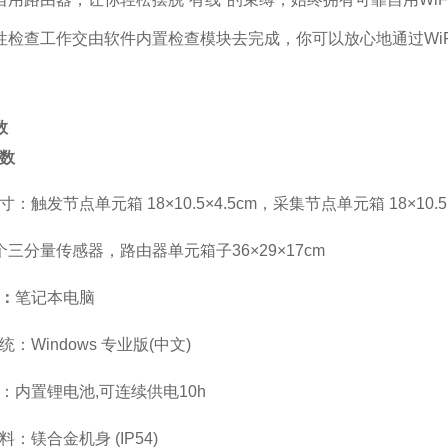
性检查工作交由软件内置检查模块去完成，你可以放心地通过Wi
数
数
寸：触发节点单元箱
18
×
10.5
×
4.5
cm，采集节点单元箱
18
×
10.5
个三分量传感器，路由器单元箱子3
6
×
29
×
17
cm
：
笔记本电脑
统：
Windows 专业版(中文)
：内置锂电池
,可连续供电10h
料：镁合金机身
(IP54)