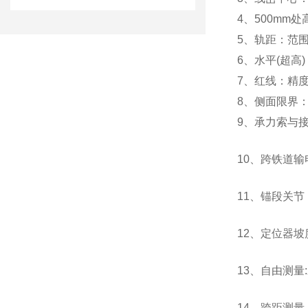
4、500mm
5、轨距：范围1
6、水平(超高)
7、红线：精度
8、侧面限界：
9、承力索与接
10、跨铁道输
11、锚段关节
12、定位器坡度
13、自由测量:
14、跨距测量：