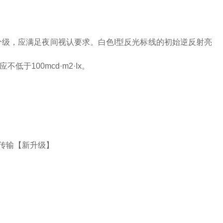
分级，应满足夜间视认要求。白色I型反光标线的初始逆反射亮
低于100mcd·m2·Ix。