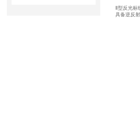
Ⅱ
型反光标
具备逆反射