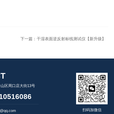
下一篇：
干湿表面逆反射标线测试仪【新升级】
T
山区周口店大街13号
10516086
扫码加微信
4@qq.com