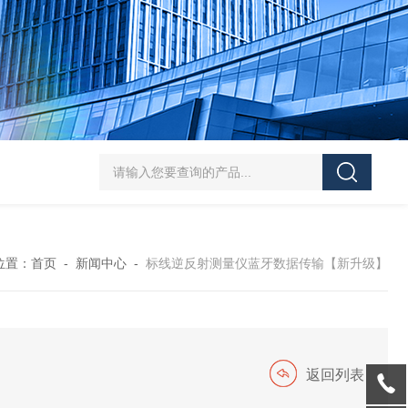
J-50/100型漆膜落锤冲击测试仪交通U型板
ZTT-970C通信管道静摩擦
位置：
首页
-
新闻中心
-
标线逆反射测量仪蓝牙数据传输【新升级】
返回列表