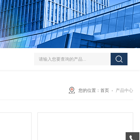
J-50/100型漆膜落锤冲击测试仪交通U型板
ZTT-970C通信管道静摩擦
您的位置：
首页
-
产品中心