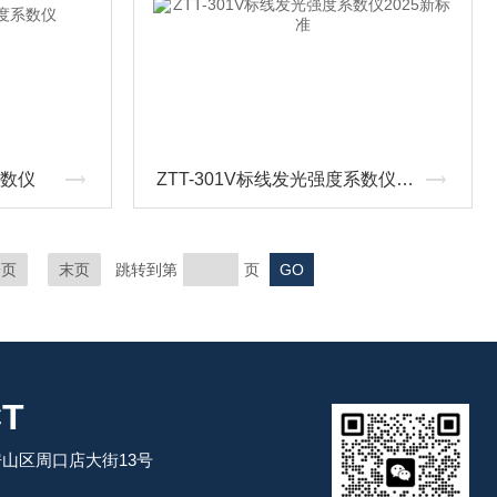
系数仪
ZTT-301V标线发光强度系数仪2025新标准
一页
末页
跳转到第
页
T
山区周口店大街13号