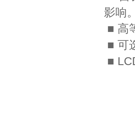
影响
■ 
■ 可
■ L