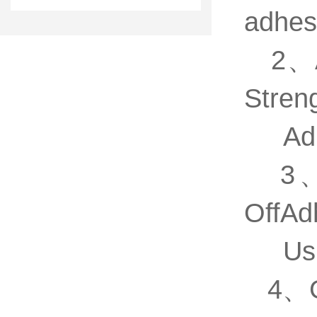
adhe
2
、
Stren
Adhe
3、AS
OffAd
Using
4、G