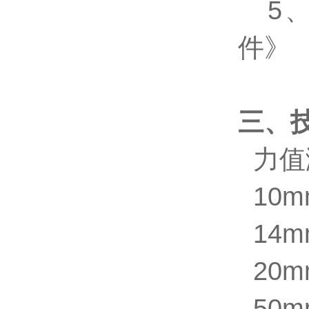
5、T
件》
三、
力值测
10m
14m
20m
50m