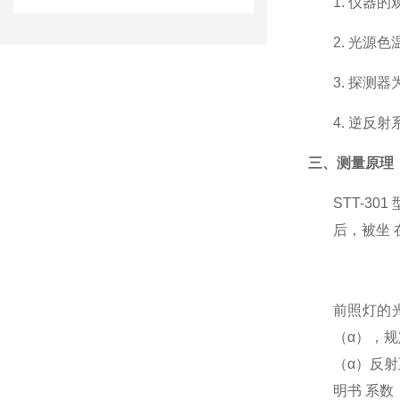
1.
仪器的观测
2.
光源色温为
3.
探测器为
4.
逆反射系数
三、测量原理
STT-301
后，被坐
前照灯的
（α），规
（α）反射
明书 系数