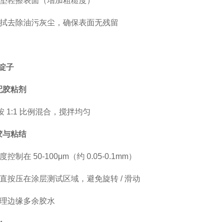
垫轻擦表面（增加粗糙度）
拭去除油污灰尘，确保表面无残留
结锭子
调配胶粘剂
按 1:1 比例混合，搅拌均匀
涂胶与粘结
控制在 50-100μm（约 0.05-0.1mm）
直按压在涂层测试区域，避免旋转 / 滑动
理边缘多余胶水