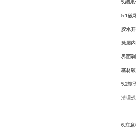
5.结
5.1
胶水开
涂层内
界面剥
基材破
5.2锭
清理残
6.注