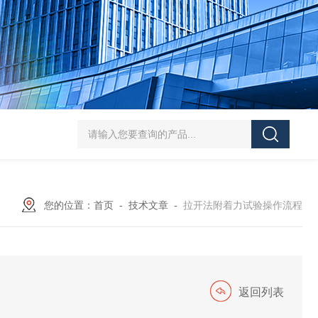
J-50/100型漆膜落锤冲击测试仪交通U型板
ZTT-970C通信管道静摩擦
您的位置：
首页
-
技术文章
-
拉开法附着力试验操作流程
返回列表