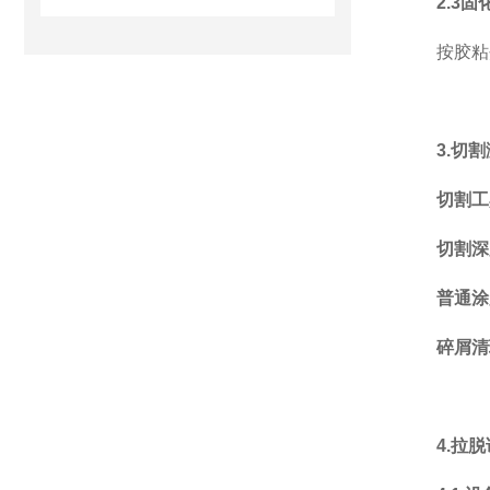
2.3固
按胶粘
3.切
切割工
切割深
普通涂
碎屑清
4.拉