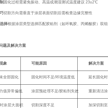
制
固化过程需避免振动、高温或潮湿测试温度建议 23±2℃
巧
切割方向需垂直于涂层表面切割后需检查边缘完整性
选择
根据涂层类型选择匹配胶粘剂（如环氧胶、丙烯酸胶）双组
见问题及解决方案
现象
可能原因
解决方案
未
全部
固化
固化时间不足
/环境温度低
延长固化时
力值异常偏低
涂层预处理不足
/胶粘剂失效
重新清洁涂
时涂层大面积
切割深度不足
加深切割至