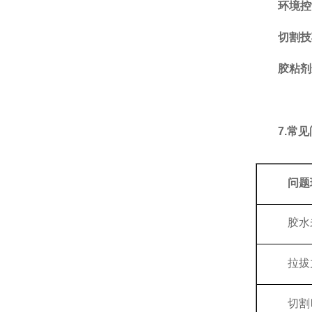
环境控
切割技
胶粘剂
7.常
问题
胶水
拉拔
切割